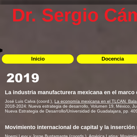
Dr. Sergio Cá
Inicio
Docencia
2019
La industria manufacturera mexicana en el marco 
José Luis Calva (coord.),
La economía mexicana en el TLCAN. Bala
2018-2024: Nueva estrategia de desarrollo
, Volumen 19, México, Ju
Nueva Estrategia de Desarrollo/Universidad de Guadalajara, pp. 40
Movimiento internacional de capital y la inserció
Noemi Levy y Jorge Bustamante (coords.),
América Latina: Movimien