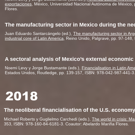
exportaciones
, México, Universidad Nacional Autónoma de México, 
Flores.
The manufacturing sector in Mexico during the neo
Juan Eduardo Santarcángelo (ed.),
The manufacturing sector in Arg
industrial core of Latin America
, Reino Unido, Palgrave, pp. 97-148,
A sectoral analysis of Mexico’s external economic
Noemi Levy y Jorge Bustamante (eds.),
Financialisation in Latin Am
Estados Unidos, Routledge, pp. 139-157, ISBN: 978-042-987-441-3.
2018
The neoliberal financialisation of the U.S. econom
Michael Roberts y Guglielmo Carchedi (eds.),
The world in crisis: Ma
353, ISBN: 978-160-84-6181-3. Coautor: Abelardo Mariña Flores.